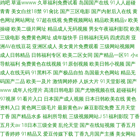
鸡吧
草逼wwww
久草福利免费试看
岛国国产在线
91人人超碰
青青
美女白丝18禁
91肏比
国产三区电影
国产内射后入在线
黄
色网址网站网址
97超在线视
免费视频网站
精品欧美精品v
欧美
操碰
欧美二级片网址
精品成人无码视频
男女午夜福利影院
欧美
三级电影
免费黄色网址
成年版快手
日韩福利无码
四虎四房
亚
洲AV在线豆花
亚洲区成人
美女黄片免费观看
三级网站视频网
成人日韩精品
日韩福利专区
欧美二区女同
国产精品一区91
小x
导航福利
免费黄色在线视频
91原创视频
欧美日韩小视频
国产
成人在线无码
91黑料不
国产极品自拍
岛国最大色网站
精品无
码国产二品
欧美一及片
激情网婷婷
人妖大片
91天堂影视
国产
www
成年人伦理片
高清日韩电影
国产尤物视频在线
超碰福利
97视屏
91看片入口
日本国产成人视频
日本日韩欧美在线
黄色
资料入口
黄色网三级毛片
最新黄色av
麻豆影院免费
五月天堂
丁香
国产精品水多
福利所导航
三级视频网站J
51福利影院
丁香
五月天av
18日本三级全黄
乱伦天堂
国产在线短视频
丁香五月
丁香婷婷
91精品又
爱豆传媒下载
丁香九月国产主播
美女网站