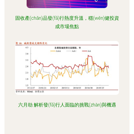
固收產(chǎn)品發(fā)行熱度升溫，穩(wěn)健投資
成市場焦點
六月劫 解析發(fā)行人面臨的挑戰(zhàn)與機遇