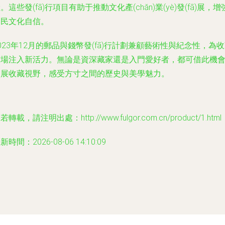
。這些發(fā)行項目有助于推動文化產(chǎn)業(yè)發(fā)展，增
國民文化自信。
023年12月的郵品與錢幣發(fā)行計劃兼顧藝術性與紀念性，為
市場注入新活力。無論是資深藏家還是入門愛好者，都可借此機
拓展收藏視野，感受方寸之間的歷史與美學魅力。
若轉載，請注明出處：http://www.fulgor.com.cn/product/1.html
新時間：2026-08-06 14:10:09