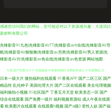
感谢您访问我们的网站，您可能还对以下资源感兴趣：大连讯扛
新材料有限公司
先锋影音91九色|先锋影音AVTT|先锋影音avtt在线|先锋影音AV导
航|先锋影音AV狠狠撸|先锋影音av另类|先锋影音AV男人资源|先
锋影音AV片|先锋影音av色在线|先锋影音av色资源
网站地图
日本一级大片
微拍福利在线观看
91香蕉APP
国产二区三区
国产
欧美第一页 欧美影音 九九视频在线 3级片第一页 91传媒免费视频 日本久久
精品性
乱伦种子
美国伦理大片
国产二区在线观看
美女伦理视频
福利偷拍小视频
91社区国产
丁香五月天堂
欧美变态一区
国产
午夜 国产性爱大片 91在线超碰 午夜激情福利 另类欧美成人 AV性爱网站 日
综合在线观看
国产免费一级片
福利视频资源站
成人午夜在线观
韩欧美中文 狼友青草园 A片免费欧美视频 91曰B 香蕉视频污版下裁 色色五
看
欧美图片在线观看
在线观看h视频
国产a级0
变性人妖
国产福