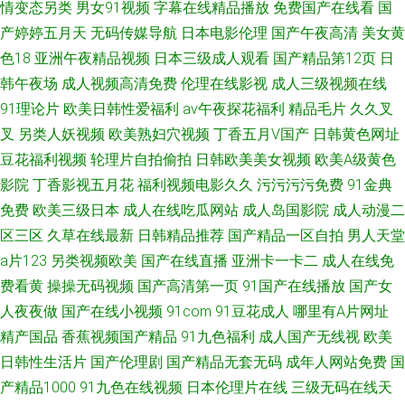
情变态另类
男女91视频
字幕在线精品播放
免费国产在线看
国
产婷婷五月天
无码传媒导航
日本电影伦理
国产午夜高清
美女黄
色18
亚洲午夜精品视频
日本三级成人观看
国产精品第12页
日
韩午夜场
成人视频高清免费
伦理在线影视
成人三级视频在线
91理论片
欧美日韩性爱福利
av午夜探花福利
精品毛片
久久叉
叉
另类人妖视频
欧美熟妇穴视频
丁香五月V国产
日韩黄色网址
豆花福利视频
轮理片自拍偷拍
日韩欧美美女视频
欧美A级黄色
影院
丁香影视五月花
福利视频电影久久
污污污污免费
91金典
免费
欧美三级日本
成人在线吃瓜网站
成人岛国影院
成人动漫二
区三区
久草在线最新
日韩精品推荐
国产精品一区自拍
男人天堂
a片123
另类视频欧美
国产在线直播
亚洲卡一卡二
成人在线免
费看黄
操操无码视频
国产高清第一页
91国产在线播放
国产女
人夜夜做
国产在线小视频
91com
91豆花成人
哪里有A片网址
精产国品
香蕉视频国产精品
91九色福利
成人国产无线视
欧美
日韩性生活片
国产伦理剧
国产精品无套无码
成年人网站免费
国
产精品1000
91九色在线视频
日本伦理片在线
三级无码在线天