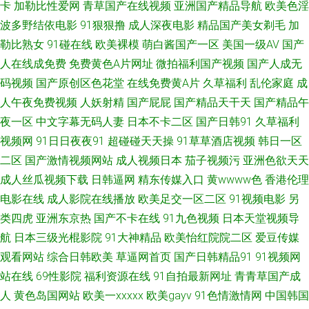
卡
加勒比性爱网
青草国产在线视频
亚洲国产精品导航
欧美色淫
五月天干逼网站1 欧美网站a 国产日韩久久影院 AV淫网 狼人伊人色 激情欧美
波多野结依电影
91狠狠撸
成人深夜电影
精品国产美女剃毛
加
勒比熟女
91碰在线
欧美裸模
萌白酱国产一区
美国一级AV
国产
亚 国产h片在线下载 97超碰探花 丝袜熟女中文字幕 欧美日A片 国产精品国
人在线成免费
免费黄色A片网址
微拍福利国产视频
国产人成无
码视频
国产原创区色花堂
在线免费黄A片
久草福利
乱伦家庭
成
产自产 91在线精品视频 熟女福利视频导航 操免片视频 www五月天色 在线
人午夜免费视频
人妖射精
国产屁屁
国产精品天干天
国产精品午
夜一区
中文字幕无码人妻
日本不卡二区
国产日韩91
久草福利
中文字幕视频 深夜福利网 精品探花 99热这里有精品 91超碰在线内射 日日骚
视频网
91日日夜夜91
超碰碰天天操
91草草酒店视频
韩日一区
AV网站 免费拳交群交 国产在线观看91 91在线丝袜 91豆花视频网址 婷婷四
二区
国产激情视频网站
成人视频日本
茄子视频污
亚洲色欲天天
成人丝瓜视频下载
日韩逼网
精东传媒入口
黄wwww色
香港伦理
色超碰 老司机福利av 成人大香蕉网 91精品娱乐 97福利在线 福利A片 91主
电影在线
成人影院在线播放
欧美足交一区二区
91视频电影
另
类四虎
亚洲东京热
国产不卡在线
91九色视频
日本天堂视频导
播共享福利 婷婷四色超碰 91h人妻网站 香蕉污视频破解版 青青操影院 国产
航
日本三级光棍影院
91大神精品
欧美怡红院院二区
爱豆传媒
观看网站
综合日韩欧美
草逼网首页
国产日韩精品91
91视频网
人妖丝袜 99福利导航微拍 亚洲国产欧美另类 人人摸人人操人人 黄色A片网
站在线
69性影院
福利资源在线
91自拍最新网址
青青草国产成
址 av亚洲色色香蕉 91豆花视频在线 天天爽天天弄 欧美玖玖爱111 国产一二
人
黄色岛国网站
欧美一xxxxx
欧美gayv
91色情激情网
中国韩国