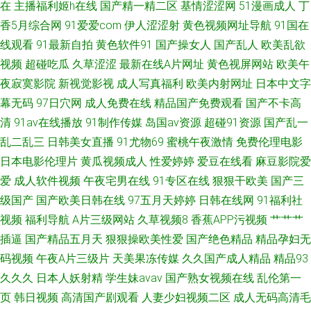
在
主播福利姬h在线
国产精一精二区
基情涩涩网
51漫画成人
丁
香5月综合网
91爱爱com
伊人涩涩射
黄色视频网址导航
91国在
线观看
91最新自拍
黄色软件91
国产操女人
国产乱人
欧美乱欲
视频
超碰吃瓜
久草涩涩
最新在线A片网址
黄色视屏网站
欧美午
夜寂寞影院
新视觉影视
成人写真福利
欧美内射网址
日本中文字
幕无码
97日穴网
成人免费在线
精品国产免费观看
国产不卡高
清
91av在线播放
91制作传媒
岛国av资源
超碰91资源
国产乱一
乱二乱三
日韩美女直播
91尤物69
蜜桃午夜激情
免费伦理电影
日本电影伦理片
黄瓜视频成人
性爱婷婷
爱豆在线看
麻豆影院爱
爱
成人软件视频
午夜宅男在线
91专区在线
狠狠干欧美
国产三
级国产
国产欧美日韩在线
97五月天婷婷
日韩在线网
91福利社
视频
福利导航
A片三级网站
久草视频8
香蕉APP污视频
艹艹艹
插逼
国产精品五月天
狠狠操欧美性爱
国产绝色精品
精品孕妇无
码视频
午夜A片三级片
天美果冻传媒
久久国产成人精品
精品93
久久久
日本人妖射精
学生妹avav
国产熟女视频在线
乱伦第一
页
韩日视频
高清国产剧观看
人妻少妇视频二区
成人无码高清毛