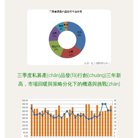
三季度私募產(chǎn)品發(fā)行創(chuàng)三年新
高，市場回暖與策略分化下的機遇與挑戰(zhàn)