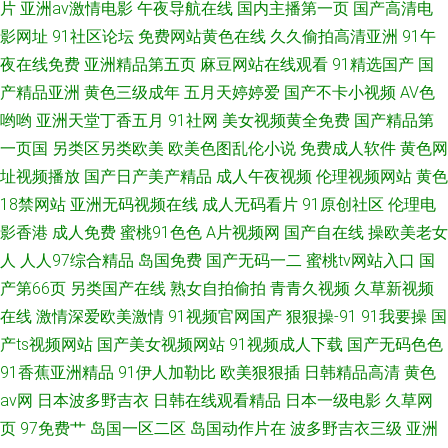
片
亚洲av激情电影
午夜导航在线
国内主播第一页
国产高清电
影网址
91社区论坛
免费网站黄色在线
久久偷拍高清亚洲
91午
夜在线免费
亚洲精品第五页
麻豆网站在线观看
91精选国产
国
产精品亚洲
黄色三级成年
五月天婷婷爱
国产不卡小视频
AV色
哟哟
亚洲天堂丁香五月
91社网
美女视频黄全免费
国产精品第
一页国
另类区另类欧美
欧美色图乱伦小说
免费成人软件
黄色网
址视频播放
国产日产美产精品
成人午夜视频
伦理视频网站
黄色
18禁网站
亚洲无码视频在线
成人无码看片
91原创社区
伦理电
影香港
成人免费
蜜桃91色色
A片视频网
国产自在线
操欧美老女
人
人人97综合精品
岛国免费
国产无码一二
蜜桃tv网站入口
国
产第66页
另类国产在线
熟女自拍偷拍
青青久视频
久草新视频
在线
激情深爱欧美激情
91视频官网国产
狠狠操-91
91我要操
国
产ts视频网站
国产美女视频网站
91视频成人下载
国产无码色色
91香蕉亚洲精品
91伊人加勒比
欧美狠狠插
日韩精品高清
黄色
av网
日本波多野吉衣
日韩在线观看精品
日本一级电影
久草网
页
97免费艹
岛国一区二区
岛国动作片在
波多野吉衣三级
亚洲