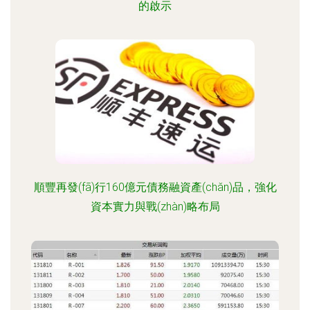
的啟示
順豐再發(fā)行160億元債務融資產(chǎn)品，強化
資本實力與戰(zhàn)略布局