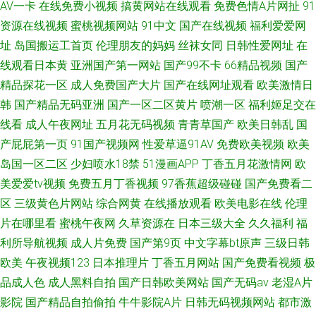
AV一卡
在线免费小视频
搞黄网站在线观看
免费色情A片网扯
91
资源在线视频
蜜桃视频网站
91中文
国产在线视频
福利爱爱网
址
岛国搬运工首页
伦理朋友的妈妈
丝袜女同
日韩性爱网址
在
线观看日本黄
亚洲国产第一网站
国产99不卡
66精品视频
国产
精品探花一区
成人免费国产大片
国产在线网址观看
欧美激情日
韩
国产精品无码亚洲
国产一区二区黄片
喷潮一区
福利姬足交在
线看
成人午夜网址
五月花无码视频
青青草国产
欧美日韩乱
国
产屁屁第一页
91国产视频网
性爱草逼91AV
免费欧美视频
欧美
岛国一区二区
少妇喷水18禁
51漫画APP
丁香五月花激情网
欧
美爱爱tv视频
免费五月丁香视频
97香蕉超级碰碰
国产免费看二
区
三级黄色片网站
综合网黄
在线播放观看
欧美电影在线
伦理
片在哪里看
蜜桃午夜网
久草资源在
日本三级大全
久久福利
福
利所导航视频
成人片免费
国产第9页
中文字幕bt原声
三级日韩
欧美
午夜视频123
日本推理片
丁香五月网站
国产免费看视频
极
品成人色
成人黑料自拍
国产日韩欧美网站
国产无码av
老湿A片
影院
国产精品自拍偷拍
牛牛影院A片
日韩无码视频网站
都市激