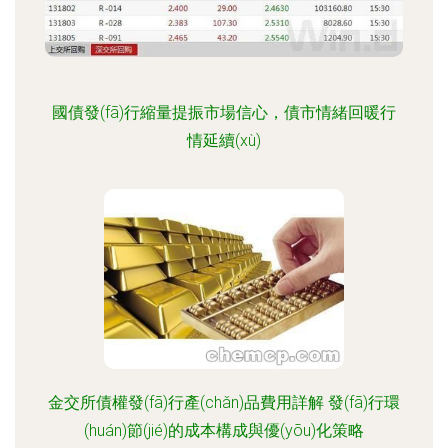
國債發(fā)行縮量提振市場信心，債市情緒回暖行
情延續(xù)
金交所債權發(fā)行產(chǎn)品費用詳解 發(fā)行環
(huán)節(jié)的成本構成與優(yōu)化策略