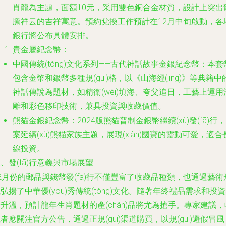
肖龍為主題，面額10元，采用雙色銅合金材質，設計上突出
騰祥云的吉祥寓意。預約兌換工作預計在12月中旬啟動，各
銀行將公布具體安排。
貴金屬紀念幣：
中國傳統(tǒng)文化系列——古代神話故事金銀紀念幣：本套
包含金幣和銀幣多種規(guī)格，以《山海經(jīng)》等典籍中
神話傳說為題材，如精衛(wèi)填海、夸父追日，工藝上運用
雕和彩色移印技術，兼具投資與收藏價值。
熊貓金銀紀念幣：2024版熊貓普制金銀幣繼續(xù)發(fā)行
案延續(xù)熊貓家族主題，展現(xiàn)國寶的靈動可愛，適合
線投資。
、發(fā)行意義與市場展望
2月份的郵品與錢幣發(fā)行不僅豐富了收藏品種類，也通過藝術
弘揚了中華優(yōu)秀傳統(tǒng)文化。隨著年終禮品需求和投
升溫，預計龍年生肖題材的產(chǎn)品將尤為搶手。專家建議，
者應關注官方公告，通過正規(guī)渠道購買，以規(guī)避假冒風