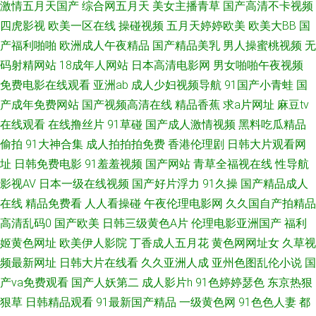
激情五月天国产
综合网五月天
美女主播青草
国产高清不卡视频
二区AV 91网站永久入口 亚洲色图 日韩无码男人天堂 免费的曰韩AV 另类激
四虎影视
欧美一区在线
操碰视频
五月天婷婷欧美
欧美大BB
国
产福利啪啪
欧洲成人午夜精品
国产精品美乳
男人操蜜桃视频
无
情欧美 美日欧中少妇 精东AV 国厂性交A片 AV高清日韩 91中文视频在线 99re
码射精网站
18成年人网站
日本高清电影网
男女啪啪午夜视频
免费电影在线观看
亚洲ab
成人少妇视频导航
91国产小青蛙
国
超碰 97福利社区视频 91爱爱视频 伊人一线二线 亚洲黄网站网站 91大神com
产成年免费网站
国产视频高清在线
精品香蕉
求a片网址
麻豆tv
在线观看
在线撸丝片
91草碰
国产成人激情视频
黑料吃瓜精品
黄色小视频网站 制服AV影院 国产色资源 欧美性爱做五月天 在线观看a网站
偷拍
91大神合集
成人拍拍拍免费
香港伦理剧
日韩大片观看网
址
日韩免费电影
91羞羞视频
国产网站
青草全福视在线
性导航
亚州日韩欧美 69成人在线 国产成人av传媒 欧美浮力 在线91观看 国产干逼视
影视AV
日本一级在线视频
国产好片浮力
91久操
国产精品成人
频 欧美国产视频 91深夜视频 久久人人香蕉热 伊人三级片 av高清不卡 精品
在线
精品免费看
人人看操碰
午夜伦理电影网
久久国自产拍精品
高清乱码0
国产欧美
日韩三级黄色A片
伦理电影亚洲国产
福利
偷拍网 四虎精品91 中日韩一级 狠狠干中文字幕 91视频综合网站 99操比 黑
姬黄色网址
欧美伊人影院
丁香成人五月花
黄色网网址女
久草视
频最新网址
日韩大片在线看
久久亚洲人成
亚州色图乱伦小说
国
丝91免费视频 天天射影院 欧美变态网站 九一网站免费看 91社78四虎 青青
产va免费观看
国产人妖第二
成人影片h
91色婷婷瑟色
东京热狠
狠草
日韩精品观看
91最新国产精品
一级黄色网
91色色人妻
都
热久精品 国产精品乱 俺去也激情综合网 日本婷婷com 亚洲成人综合网址 97