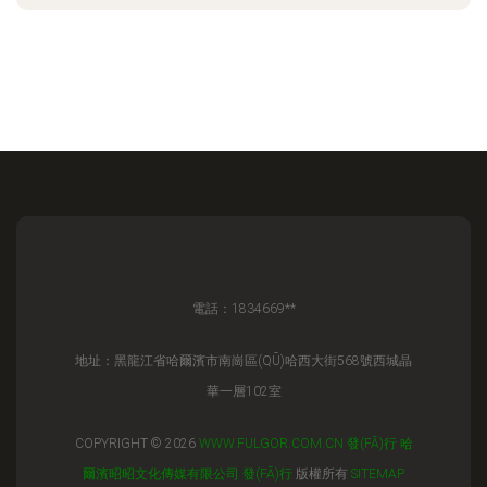
電話：1834669**
地址：黑龍江省哈爾濱市南崗區(QŪ)哈西大街568號西城晶
華一層102室
COPYRIGHT © 2026
WWW.FULGOR.COM.CN
發(FĀ)行
哈
爾濱昭昭文化傳媒有限公司
發(FĀ)行
版權所有
SITEMAP