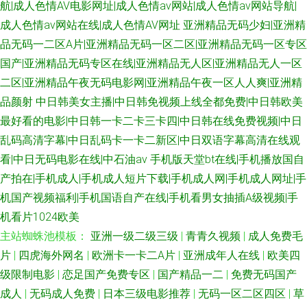
航|成人色情AV电影网址|成人色情av网站|成人色情av网站导航|
成人色情av网站在线|成人色情AV网址
亚洲精品无码少妇|亚洲精
品无码一二区A片|亚洲精品无码一区二区|亚洲精品无码一区专区
国产|亚洲精品无码专区在线|亚洲精品无人区|亚洲精品无人一区
二区|亚洲精品午夜无码电影网|亚洲精品午夜一区人人爽|亚洲精
品颜射
中日韩美女主播|中日韩免视频上线全都免费|中日韩欧美
最好看的电影|中日韩一卡二卡三卡四|中日韩在线免费视频|中日
乱码高清字幕|中日乱码卡一卡二新区|中日双语字幕高清在线观
看|中日无码电影在线|中石油av
手机版天堂bt在线|手机播放国自
产拍在|手机成人|手机成人短片下载|手机成人网|手机成人网址|手
机国产视频福利|手机国语自产在线|手机看男女抽插A级视频|手
机看片1024欧美
主站蜘蛛池模板：
亚洲一级二级三级
|
青青久视频
|
成人免费毛
片
|
四虎海外网名
|
欧洲卡一卡二A片
|
亚洲成年人在线
|
欧美四
级限制电影
|
恋足国产免费专区
|
国产精品一二
|
免费无码国产
成人
|
无码成人免费
|
日本三级电影推荐
|
无码一区二区四区
|
草