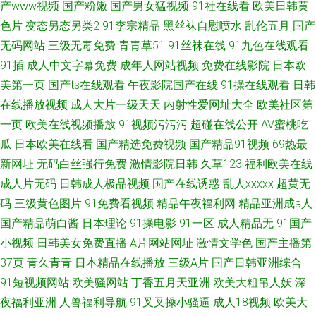
产www视频
国产粉嫩
国产男女猛视频
91社在线看
欧美日韩黄
色片
变态另态另类2
91李宗精品
黑丝袜自慰喷水
乱伦五月
国产
无码网站
三级无毒免费
青青草51
91丝袜在线
91九色在线观看
91插
成人中文字幕免费
成年人网站视频
免费在线影院
日本欧
美第一页
国产ts在线观看
午夜影院国产在线
91操在线观看
日韩
在线播放视频
成人大片一级天天
内射性爱网址大全
欧美社区第
一页
欧美在线视频播放
91视频污污污
超碰在线公开
AV蜜桃吃
瓜
日本欧美在线看
国产精选免费视频
国产精品91视频
69热最
新网址
无码白丝强行免费
激情影院日韩
久草123
福利欧美在线
成人片无码
日韩成人极品视频
国产在线诱惑
乱人xxxxx
超黄无
码
三级黄色图片
91免费看视频
精品午夜福利网
精品亚洲成a人
国产精品萌白酱
日本理论
91操电影
91一区
成人精品无
91国产
小视频
日韩美女免费直播
A片网站网址
激情文学色
国产主播第
37页
青久青青
日本精品在线播放
三级A片
国产日韩亚洲综合
91短视频网站
欧美骚网站
丁香五月天亚洲
欧美大粗吊人妖
深
夜福利亚洲
人兽福利导航
91叉叉操小骚逼
成人18视频
欧美大