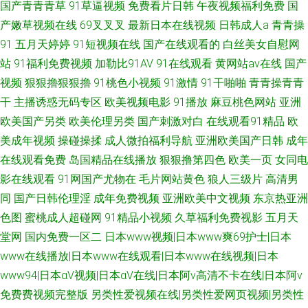
国产青青青草
91草逼视频
免费看片日韩
午夜视频福利免费
国
产嫩草视频在线
69叉叉叉
最新日本在线视频
日韩成人a
青青操
91
五月天婷婷
91短视频在线
国产在线观看的
白丝美女自慰网
站
91福利免费视频
加勒比91AV
91在线观看
黄网站av在线
国产
视频
狠狠擼狠狠擼
91桃色小视频
91激情
91干啪啪
青青操青青
干
主播诱惑无码专区
欧美视频电影
91播放
麻豆桃色网站
亚洲
欧美国产另类
欧美伦理另类
国产刺激对白
在线观看91精品
欧
美成年视频
操碰操揉
成人微拍福利导航
亚洲欧美国产日韩
成年
在线观看免费
岛国精品在线播放
狠狠撸第四色
欧美一页
女同电
影在线观看
91网国产尤物在
毛片网站黄色
狼人三级片
高清男
同
国产日韩伦理淫
成年免费视频
亚洲欧美中文视频
东京热亚洲
色图
蜜桃成人超碰网
91精品小视频
久草福利免费视影
五月天
堂网
国内免费一区二
日本www视频|日本www爽69护士|日本
www在线播放|日本www在线观看|日本www在线视频|日本
www94|日本αV视频|日本αV在线|日本阿v高清不卡在线|日本阿v
免费费视频完整版
另类性爱视频在线|另类性爱网页视频|另类性