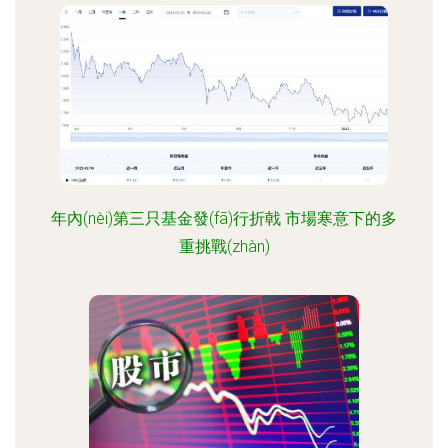
年內(nèi)第三只基金發(fā)行折戟 市場寒意下的多
重挑戰(zhàn)