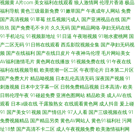
视频黄
A片com
美女福利在线观看
狼人激情网
伦理片香港
极品
福利导航
黄色三级最新免费
91嫩草国产
午夜成年人网站
免费
国产高清视频
91草莓
丝瓜视频污成人
国产亚洲视品在线
国产
玖玖
国产免费毛不卡片
久久无码
国产精品网络
孕妇无码在线
91手机论坛
91视频新地址
91日逼
午夜啪视频
91啪水蜜桃网
国
产二区无码
91日韩在线观看
西瓜影院视频全集
国产孕妇无码视
频
国产在线福利
国产在线日皮片
午夜神马伦理
毛片网站美女
AV福利激情毛片
黄色网在线播放
91视频免费在线
91午夜在线
福利在线视频导航
欧美喷潮一区二区
午夜理论片
日本第二片区
国产免费大片
精品呦视频
日本乱伦高清无码
深夜国产视频
91
刺激视频
日本中文字幕一区
日韩免费精品视频
日本高清v
欧美
日韩伦理午夜
91碰超免费
亚洲色图网站
精品欧美
成人AV在线
观看
日本a级在线
干露脸熟女
在线观看黄色网
成人抖音
爰上碰
91
国产美女91视频
国产情侣片
97人人看
国产三级视频在线
91
免费视频精品
国产精品另类
黄色AV网站人
黄色91福利社
污网
址18禁
国产高清不卡二区
成人午夜视频免费
欧美激情福利网