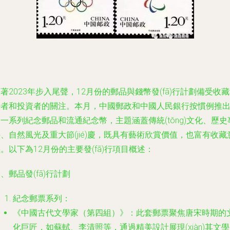
著2023年步入尾聲，12月份的郵品與錢幣發(fā)行計劃備受收
好者和投資者的關注。本月，中國郵政和中國人民銀行按慣例推
一系列紀念郵品和流通紀念幣，主題涵蓋傳統(tǒng)文化、歷史
、自然風光及重大節(jié)慶，既具有藝術欣賞價值，也富有收藏
。以下為12月份的主要發(fā)行項目概述：
、郵品發(fā)行計劃
紀念郵票系列：
《中國古代文學家（第四組）》：此套郵票聚焦唐宋時期的
化巨匠，如蘇軾、李清照等，通過精美設計展現(xiàn)其文