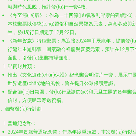
就與時代風貌，預計發(fā)行一套4枚。
《冬至節(jié)氣》：作為二十四節(jié)氣系列郵票的延續(xù)
本枚郵票以傳統(tǒng)習俗和自然景觀為元素，寓意冬藏與
生，發(fā)行日期定于12月22日。
《新年賀歲》特種郵票：為迎接2024年甲辰龍年，提前發(fā
行龍年主題郵票，圖案融合祥龍與喜慶元素，預計在12月下
面世，引發(fā)集郵市場熱潮。
郵資封片類：
推出《文化遺產(chǎn)保護》紀念郵資明信片一套，展示中
世界遺產(chǎn)地的風貌，旨在提升公眾保護意識。
配合節(jié)日氛圍，發(fā)行圣誕節(jié)和元旦主題的賀年郵
信封，方便民眾寄送祝福。
、錢幣發(fā)行計劃
普通紀念幣：
2024年賀歲普通紀念幣：作為年度重頭戲，本次發(fā)行以