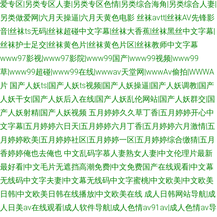
爱专区|另类专区人妻|另类专区色情|另类综合海角|另类综合人妻|
另类做爱网|六月天操逼|六月天黄色电影
丝袜avtt|丝袜AV先锋影
音|丝袜ts无码|丝袜超碰中文字幕|丝袜大香蕉|丝袜黑丝中文字幕|
丝袜护士足交|丝袜黄色片|丝袜黄色片区|丝袜教师中文字幕
www97影视|www97影院|www99国产|www99视频|www99
草|www99超碰|www99在线|wwwav天堂网|wwwAv偷拍|WWWA
片
国产人妖ts|国产人妖ts视频|国产人妖操逼|国产人妖调教|国产
人妖干女|国产人妖后入在线|国产人妖乱伦网站|国产人妖群交|国
产人妖射精|国产人妖视频
五月婷婷久久草丁香|五月婷婷开心中
文字幕|五月婷婷六日天|五月婷婷六月丁香|五月婷婷六月激情|五
月婷婷欧美|五月婷婷社区|五月婷婷一区|五月婷婷综合缴猜|五月
香婷婷俺也去俺也
中文乱码字慕人妻熟女人妻|中文伦理片最新
最好看|中文毛片无遮挡高潮免费|中文免费国产在线观看|中文幕
无线码中文字夫妻|中文幕无线码中文字蜜桃|中文欧美|中文欧美
日韩|中文欧美日韩在线播放|中文欧美在线
成人日韩网站导航|成
人日美av在线观看|成人软件导航|成人色情av91av|成人色情av导