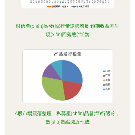
銀信產(chǎn)品發(fā)行量逆勢增長 預期收益率呈
現(xiàn)回落態(tài)勢
A股市場震蕩整理，私募產(chǎn)品發(fā)行遇冷，
數(shù)量縮減近七成