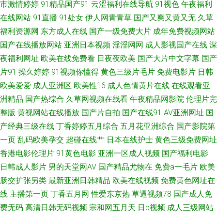
市激情婷婷
91精品国产91
云涩福利在线导航
91视色
午夜福利
色色1 日韩成人综合AⅤ 97亚州综合一页 国产自拍三级 天堂AV电影网 黄色小
在线网站
91直播
91处女
伊人网青青草
国产又爽又黄又无
久草
福利资源网
东方成人在线
国产一级免费大片
成年免费视频网站
电彭 91网站入囗 国产老A精品在线 国产区福利在线 福利电影导航 超碰老逼
国产在线播放网站
亚洲日本视频
淫淫网网
成人影视国产在线
深
夜福利网址
欧美在线免费看
日夜夜欧美
国产大片中文字幕
国产
97超碰草在线 91热爆视频 影音先锋成人电影 亚洲元码 91中文国产视频 91
片91
操久婷婷
91视频你懂得
黄色三级片毛片
免费电影片
日韩
欧美爱爱
成人亚洲区
欧美性16
成人色情黄片在线
在线观看亚
人妻超碰 影音先锋色精东 亚洲另类小说欧美 熟妇91中文字幕 豆花18在线网
洲精品
国产热综合
久草网视频在线看
午夜精品网影院
伦理片完
整版
黄视网站在线播放
国产片自拍
国产在线91
AV亚洲网址
国
页 国产高清av 狠狠日天天做 含羞草91 黑丝在线1 巨乳性交 内射无码一区日
产经典三级在线
丁香婷婷五月综合
五月花亚洲综合
国产影院第
韩 亚洲九一青草 AV在线资源导航 豆花av岛国 玖玖精品视频在线 久草香蕉97
一页
乱码欧美孕交
超碰在线艹
日本在线护士
黄色三级免费网址
香港电影伦理片
91黄色电影
亚洲一区成人视频
国产福利电影
精品一区日韩 狼友青草园 欧美偷拍 欧美日韩啪啪 欧洲亚洲日本 人人操网址
日韩成人影片
男的天堂网AV
国产精品尤物在
免费a一毛片
欧美
肠交扩张另类
最新亚洲日韩精品
欧美在线视频
免费黄色网址在
大全 人妻91—爱爱 日韩操逼视频 午夜成人影片 午夜成人导航 熟女东北 亚洲
线
主播第一页
丁香五月网
性爱东京热
草逼视频78
国产成人免
费无码
高清日韩无码视频
宗和网五月天
日b视频
成人三级网站
日逼视频 91国产夜色猫 91黑丝精品美女 99超碰成人网 91探花黑丝在线