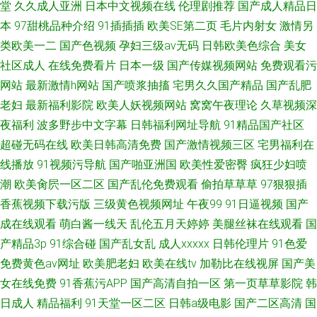
堂
久久成人亚洲
日本中文视频在线
伦理剧推荐
国产成人精品日
本
97甜桃品种介绍
91插插插
欧美SE第二页
毛片内射女
激情另
类欧美一二
国产色视频
孕妇三级av无码
日韩欧美色综合
美女
社区成人
在线免费看片
日本一级
国产传媒视频网站
免费观看污
网站
最新激情h网站
国产喷浆抽搐
宅男久久国产精品
国产乱肥
老妇
最新福利影院
欧美人妖视频网站
窝窝午夜理论
久草视频深
夜福利
波多野步中文字幕
日韩福利网址导航
91精品国产社区
超碰无码在线
欧美日韩高清免费
国产激情视频三区
宅男福利在
线播放
91视频污导航
国产啪亚洲国
欧美性爱密臀
疯狂少妇喷
潮
欧美肏屄一区二区
国产乱伦免费观看
偷拍草草草
97狠狠插
香蕉视频下载污版
三级黄色视频网址
午夜99
91日逼视频
国产
成在线观看
萌白酱一线天
乱伦五月天婷婷
美腿丝袜在线观看
国
产精品3p
91综合碰
国产乱女乱
成人xxxxx
日韩伦理片
91色爱
免费黄色av网址
欧美肥老妇
欧美在线tv
加勒比在线视屏
国产美
女在线免费
91香蕉污APP
国产高清自拍一区
第一页草草影院
韩
日成人
精品福利
91天堂一区二区
日韩a级电影
国产二区高清
国