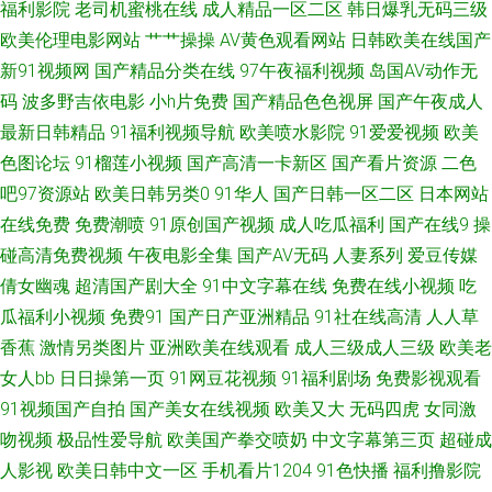
福利影院
老司机蜜桃在线
成人精品一区二区
韩日爆乳无码三级
片色图 激情欧美亚 丁香五月天综合网 1024毛片大全 91超碰在线五月 无码
欧美伦理电影网站
艹艹操操
AV黄色观看网站
日韩欧美在线国产
新91视频网
国产精品分类在线
97午夜福利视频
岛国AV动作无
www 欧美日韩中国综合 韩国福利影音先锋 国产免费情爱视频 成人黄色网
码
波多野吉依电影
小h片免费
国产精品色色视屏
国产午夜成人
最新日韩精品
91福利视频导航
欧美喷水影院
91爱爱视频
欧美
91密桃视频 四虎黄一级片 人人妻人人肏 久草热久草com 国产精品自第 AV伦
色图论坛
91榴莲小视频
国产高清一卡新区
国产看片资源
二色
吧97资源站
欧美日韩另类0
91华人
国产日韩一区二区
日本网站
理福利篇 91传媒在线免费 亚洲变态性爱网 日韩城人网站 欧美一A一片传媒
在线免费
免费潮喷
91原创国产视频
成人吃瓜福利
国产在线9
操
久久天天夜夜肏逼 国产呦系列706 操美女福利导航 91网站免费 午夜性色福
碰高清免费视频
午夜电影全集
国产AV无码
人妻系列
爱豆传媒
倩女幽魂
超清国产剧大全
91中文字幕在线
免费在线小视频
吃
利社 深夜狼友 人妻导航av 久久精品观看 国产传媒三级AV 99色精品 亚洲无
瓜福利小视频
免费91
国产日产亚洲精品
91社在线高清
人人草
香蕉
激情另类图片
亚洲欧美在线观看
成人三级成人三级
欧美老
码东方AV 午夜理论影院 日本精品VA网站 欧美aa 久久偷拍视频精品 后入黑
女人bb
日日操第一页
91网豆花视频
91福利剧场
免费影视观看
91视频国产自拍
国产美女在线视频
欧美又大
无码四虎
女同激
丝在线播放 国产精区 www日本www 91午夜电影 午夜影院啊啊 日本色www
吻视频
极品性爱导航
欧美国产拳交喷奶
中文字幕第三页
超碰成
人影视
欧美日韩中文一区
手机看片1204
91色快播
福利撸影院
无码 老湿影院免费 久久国产机热 国产极品天天插 成人性交生活影视 AV一区