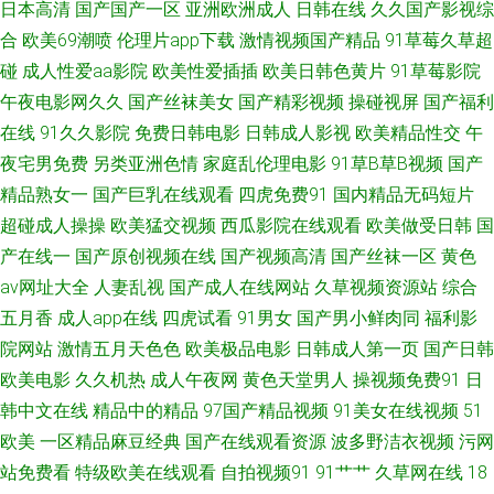
日本高清
国产国产一区
亚洲欧洲成人
日韩在线
久久国产影视综
三四 爱豆传媒AV 亚洲视频日韩 欧美综合性 国产极品另类 91尤物在线探花
合
欧美69潮喷
伦理片app下载
激情视频国产精品
91草莓久草超
碰
成人性爱aa影院
欧美性爱插插
欧美日韩色黄片
91草莓影院
五月丁香综合网 欧美色图18 国产专区路线 www啪啪啪av 91cn在线播放 日
午夜电影网久久
国产丝袜美女
国产精彩视频
操碰视屏
国产福利
在线
91久久影院
免费日韩电影
日韩成人影视
欧美精品性交
午
本成人三级 九九成人自拍 超碰在线人网播放 最新亚洲黄色网址 91国视频 肏
夜宅男免费
另类亚洲色情
家庭乱伦理电影
91草B草B视频
国产
精品熟女一
国产巨乳在线观看
四虎免费91
国内精品无码短片
屄日韩网址 影音先锋午夜福利 人人艹人妻 久草首页国产 福利社瑟瑟 91网站
超碰成人操操
欧美猛交视频
西瓜影院在线观看
欧美做受日韩
国
在线播放 亚洲的图色 日韩成人网站 欧美BT熟女 黄色A片精品福利 成人色福
产在线一
国产原创视频在线
国产视频高清
国产丝袜一区
黄色
av网址大全
人妻乱视
国产成人在线网站
久草视频资源站
综合
利导航 97超碰自拍 91破处免费 午夜少好福利 日韩在线123区 欧美性爱另类
五月香
成人app在线
四虎试看
91男女
国产男小鲜肉同
福利影
院网站
激情五月天色色
欧美极品电影
日韩成人第一页
国产日韩
3 久久福利站 国产第3页 jk啪啪内射 伊人黄色在线播放 日本一品大道 麻豆久
欧美电影
久久机热
成人午夜网
黄色天堂男人
操视频免费91
日
韩中文在线
精品中的精品
97国产精品视频
91美女在线视频
51
久 后入少妇一线天 超碰啪啪97 91香蕉综合操网 四虎影音 另类综合首页 国
欧美
一区精品麻豆经典
国产在线观看资源
波多野洁衣视频
污网
站免费看
特级欧美在线观看
自拍视频91
91艹艹
久草网在线
18
产九区 超碰人人操在线 91视在线视频 午夜日韩91 日韩色av影院 免费成人A